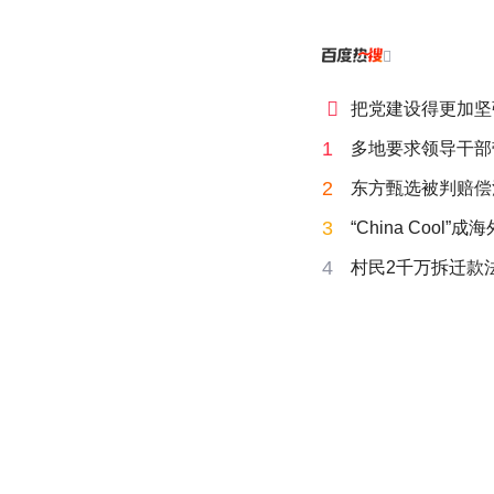


把党建设得更加坚
1
多地要求领导干部
2
东方甄选被判赔偿
3
“China Cool”
4
村民2千万拆迁款法