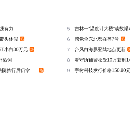
5
强有力
吉林一“温度计大楼”读数爆
6
带头休假
感觉全东北都在等7号
热
热
7
江小白30万元
台风白海豚登陆地点更新
热
8
成海外热词
看守所辅警收受10万获刑1
9
院执行后仍拿不到
宇树科技发行价格150.80元
热